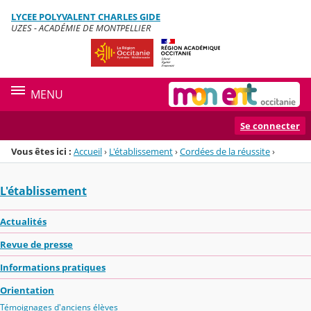
Panneau de gestion des cookies
LYCEE POLYVALENT CHARLES GIDE
Menu de la rubrique
Contenu
UZES - ACADÉMIE DE MONTPELLIER
MENU
Se connecter
Vous êtes ici :
Accueil
›
L'établissement
›
Cordées de la réussite
›
L'établissement
Actualités
Revue de presse
Informations pratiques
Orientation
Témoignages d'anciens élèves