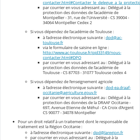
contacter.html#Contacter_le_delegue_a_la_protec
par courrier en vous adressant au : Délégué à la
protection des données de l’académie de
Montpellier - 31, rue de l'Université - CS 39004 -
34064 Montpellier Cedex 2
Si vous dépendez de l’académie de Toulouse :
à l’adresse électronique suivante :
dpd@ac-
toulouse.fr
via le formulaire de saisine en ligne :
http://www.ac-toulouse.fr/pid33149/nous-
contacter.html#DPO
par courrier en vous adressant au : Délégué à la
protection des données de l’académie de
Toulouse - CS 87703 - 31077 Toulouse cedex 4
Si vous dépendez de l’enseignement agricole
à l’adresse électronique suivante :
dpd-ea.draaf-
occitanie@agriculture.gouv.fr
par courrier en vous adressant au : Délégué à la
protection des données de la DRAAF Occitanie -
697, Avenue Etienne de Méhul - CA Croix d’Argent
CS 90077 - 34078 Montpellier
Pour un droit relatif à un traitement dont le responsable de
traitement est la Région Occitanie :
à l’adresse électronique suivante :
dpd@laregion.fr
par courrier en vous adressant au : Délégué à la