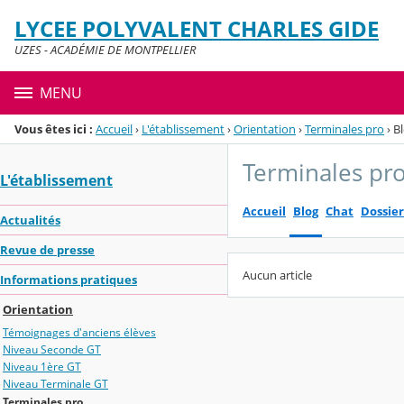
Panneau de gestion des cookies
LYCEE POLYVALENT CHARLES GIDE
Menu de la rubrique
Contenu
UZES - ACADÉMIE DE MONTPELLIER
MENU
Vous êtes ici :
Accueil
›
L'établissement
›
Orientation
›
Terminales pro
›
B
Terminales pr
L'établissement
Accueil
Blog
Chat
Dossier
Actualités
Revue de presse
Aucun article
Informations pratiques
Orientation
Témoignages d'anciens élèves
Niveau Seconde GT
Niveau 1ère GT
Niveau Terminale GT
Terminales pro