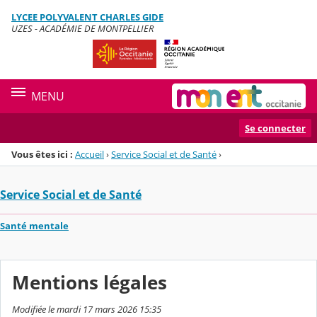
Panneau de gestion des cookies
LYCEE POLYVALENT CHARLES GIDE
Menu de la rubrique
Contenu
UZES - ACADÉMIE DE MONTPELLIER
MENU
Se connecter
Vous êtes ici :
Accueil
›
Service Social et de Santé
›
Service Social et de Santé
Santé mentale
Mentions légales
Modifiée le mardi 17 mars 2026 15:35