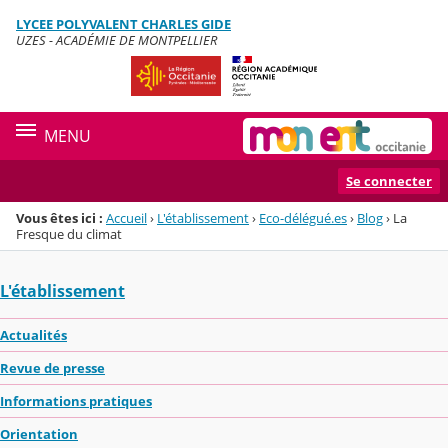
Panneau de gestion des cookies
LYCEE POLYVALENT CHARLES GIDE
Menu de la rubrique
Contenu
UZES - ACADÉMIE DE MONTPELLIER
MENU
Se connecter
Vous êtes ici :
Accueil
›
L'établissement
›
Eco-délégué.es
›
Blog
›
La
Fresque du climat
L'établissement
Actualités
Revue de presse
Informations pratiques
Orientation