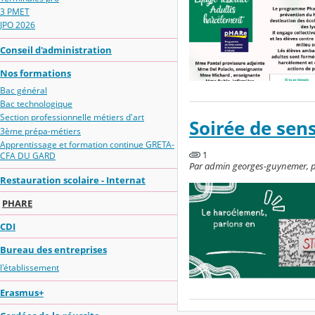
3 PMET
JPO 2026
Conseil d'administration
Nos formations
Bac général
Bac technologique
Section professionnelle métiers d'art
Soirée de sen
3ème prépa-métiers
Apprentissage et formation continue GRETA-
1
CFA DU GARD
Par admin georges-guynemer, pu
Restauration scolaire - Internat
PHARE
CDI
Bureau des entreprises
l'établissement
Erasmus+