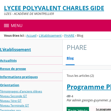
Panneau de gestion des cookies
LYCEE POLYVALENT CHARLES GIDE
Menu de la rubrique
Contenu
UZES - ACADÉMIE DE MONTPELLIER
MENU
Vous êtes ici :
Accueil
›
L'établissement
›
PHARE
›
Blog
PHARE
L'établissement
Blog
Actualités
Revue de presse
Tous les articles (2)
Informations pratiques
Programme Pha
Orientation
Témoignages d'anciens élèves
4
Niveau Seconde GT
Par admin georges-guynemer, pub
Niveau 1ère GT
Niveau Terminale GT
Terminales pro