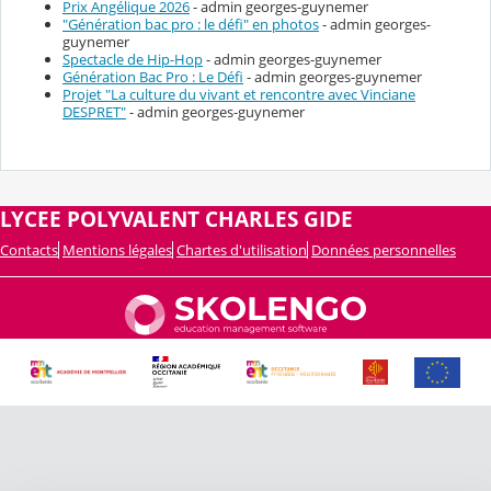
Prix Angélique 2026
- admin georges-guynemer
"Génération bac pro : le défi" en photos
- admin georges-
guynemer
Spectacle de Hip-Hop
- admin georges-guynemer
Génération Bac Pro : Le Défi
- admin georges-guynemer
Projet "La culture du vivant et rencontre avec Vinciane
DESPRET"
- admin georges-guynemer
LYCEE POLYVALENT CHARLES GIDE
Contacts
Mentions légales
Chartes d'utilisation
Données personnelles