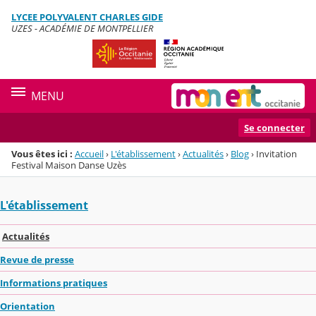
Panneau de gestion des cookies
LYCEE POLYVALENT CHARLES GIDE
Menu de la rubrique
Contenu
UZES - ACADÉMIE DE MONTPELLIER
MENU
Se connecter
Vous êtes ici :
Accueil
›
L'établissement
›
Actualités
›
Blog
›
Invitation
Festival Maison Danse Uzès
L'établissement
Actualités
Revue de presse
Informations pratiques
Orientation