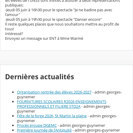
les élèves de l'UNSS sont invités à assister à deux représentations
publiques:
-Jeudi 05 juin à 16h30 pour le spectacle "Je ne badine pas avec
l'amour"
-Jeudi 05 juin à 19h30 pour le spectacle "Danser encore"
Il reste quelques places que nous souhaitons mettre au profit de
tous!
Intéressé?
Envoyez un message sur ENT à Mme Warmé
Dernières actualités
Organisation rentrée des élèves 2026-2027
- admin georges-
guynemer
FOURNITURES SCOLAIRES R2026 ENSEIGNEMENTS
PROFESSIONNELS ET FILIERE STD2A
- admin georges-
guynemer
Fête de la forge 2026, St Martin la plaine
- admin georges-
guynemer
Procès groupe DGEMC
- admin georges-guynemer
Première journée de l'Antiquité
- admin georges-guynemer