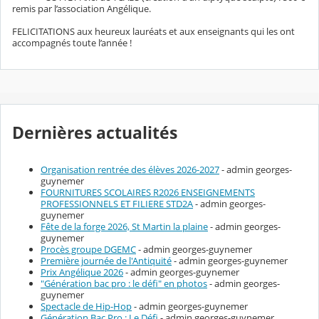
remis par l’association Angélique.
FELICITATIONS aux heureux lauréats et aux enseignants qui les ont
accompagnés toute l’année !
Dernières actualités
Organisation rentrée des élèves 2026-2027
- admin georges-
guynemer
FOURNITURES SCOLAIRES R2026 ENSEIGNEMENTS
PROFESSIONNELS ET FILIERE STD2A
- admin georges-
guynemer
Fête de la forge 2026, St Martin la plaine
- admin georges-
guynemer
Procès groupe DGEMC
- admin georges-guynemer
Première journée de l'Antiquité
- admin georges-guynemer
Prix Angélique 2026
- admin georges-guynemer
"Génération bac pro : le défi" en photos
- admin georges-
guynemer
Spectacle de Hip-Hop
- admin georges-guynemer
Génération Bac Pro : Le Défi
- admin georges-guynemer