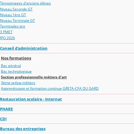
Témoignages d'anciens élèves
Niveau Seconde GT
Niveau 1ère GT
Niveau Terminale GT
Terminales pro
3 PMET
JPO 2026
Conseil d'administration
Nos formations
Bac général
Bac technologique
Section professionnelle métiers d'art
3ème prépa-métiers
Apprentissage et formation continue GRETA-CFA DU GARD
Restauration scolaire - Internat
PHARE
CDI
Bureau des entreprises