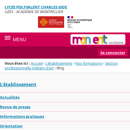
Panneau de gestion des cookies
LYCEE POLYVALENT CHARLES GIDE
Menu de la rubrique
Contenu
UZES - ACADÉMIE DE MONTPELLIER
MENU
Se connecter
Vous êtes ici :
Accueil
›
L'établissement
›
Nos formations
›
Section
professionnelle métiers d'art
›
Blog
L'établissement
Actualités
Revue de presse
Informations pratiques
Orientation