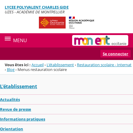
Panneau de gestion des cookies
LYCEE POLYVALENT CHARLES GIDE
Menu de la rubrique
Contenu
UZES - ACADÉMIE DE MONTPELLIER
MENU
Se connecter
Vous êtes ici :
Accueil
›
L'établissement
›
Restauration scolaire - Internat
›
Blog
›
Menus restauration scolaire
L'établissement
Actualités
Revue de presse
Informations pratiques
Orientation