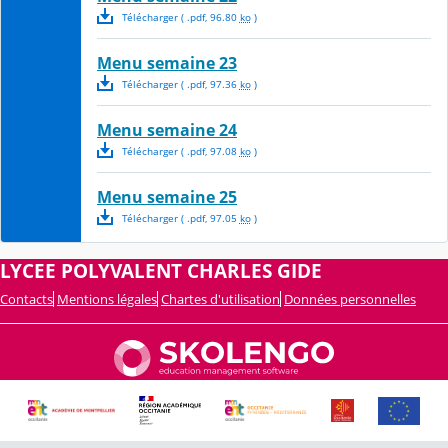
Télécharger
( .
pdf
,
96.80
ko
)
Menu semaine 23
Télécharger
( .
pdf
,
97.36
ko
)
Menu semaine 24
Télécharger
( .
pdf
,
97.08
ko
)
Menu semaine 25
Télécharger
( .
pdf
,
97.05
ko
)
LYCEE POLYVALENT CHARLES GIDE
Contacts
Mentions légales
Chartes d'utilisation
Données personnelles